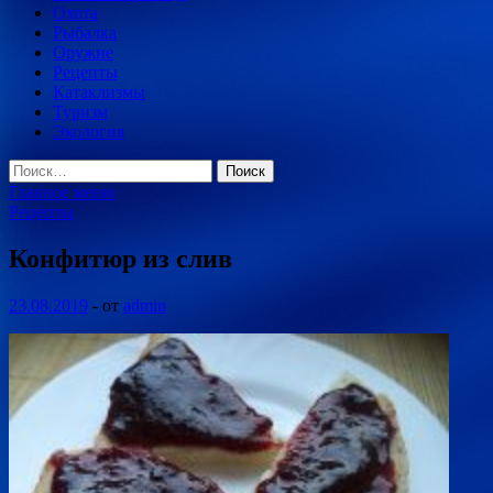
Охота
Рыбалка
Оружие
Рецепты
Катаклизмы
Туризм
Экология
Найти:
Главное меню
Рецепты
Конфитюр из слив
23.08.2019
-
от
admin