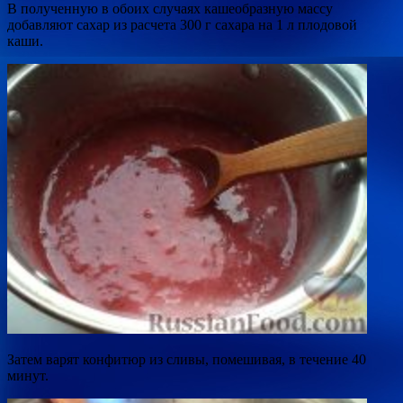
В полученную в обоих случаях кашеобразную массу
добавляют сахар из расчета 300 г сахара на 1 л плодовой
каши.
Затем варят конфитюр из сливы, помешивая, в течение 40
минут.