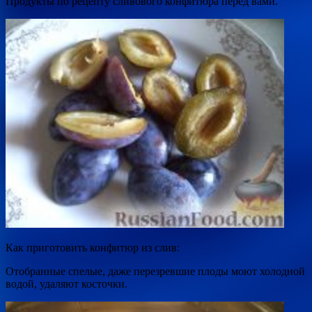
Продукты по рецепту сливового конфитюра перед вами.
Как приготовить конфитюр из слив:
Отобранные спелые, даже перезревшие плоды моют холод­ной
водой, удаляют косточки.