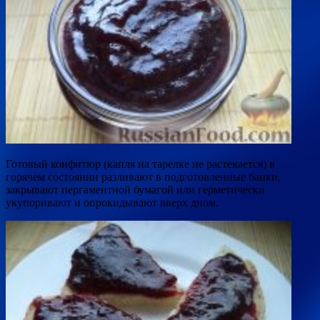
Готовый конфитюр (капля на тарелке не растекается) в
горячем состоянии разливают в подготовленные банки,
закрывают пергаментной бумагой или герметически
укупоривают и опрокидывают вверх дном.