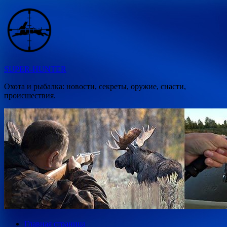
Перейти
к
содержимому
SUPER-HUNTER
Охота и рыбалка: новости, секреты, оружие, снасти,
происшествия.
Главная страница