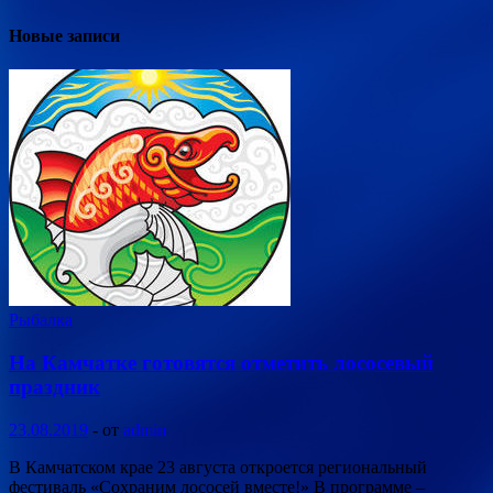
Новые записи
Рыбалка
На Камчатке готовятся отметить лососевый
праздник
23.08.2019
-
от
admin
В Камчатском крае 23 августа откроется региональный
фестиваль «Сохраним лососей вместе!» В программе –