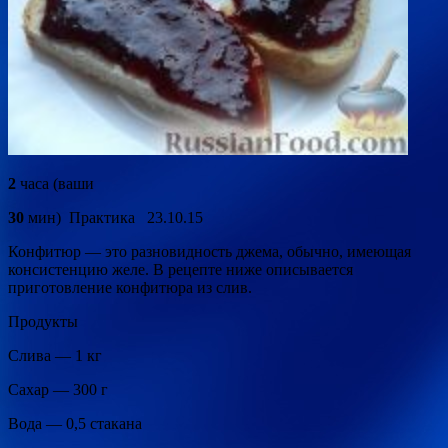
2
часа (ваши
30
мин)
Практика 23.10.15
Конфитюр — это разновидность джема, обычно, имеющая
консистенцию желе. В рецепте ниже описывается
приготовление конфитюра из слив.
Продукты
Слива — 1 кг
Сахар — 300 г
Вода — 0,5 стакана