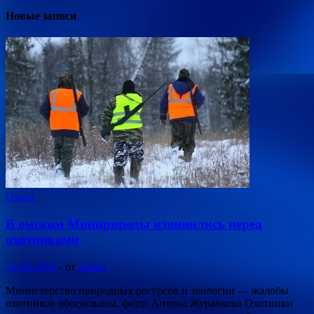
Новые записи
Охота
В омском Минприроды извинились перед
охотниками
23.08.2019
-
от
admin
Министерство природных ресурсов и экологии — жалобы
охотников обоснованы. фото: Антона Журавкова Охотники