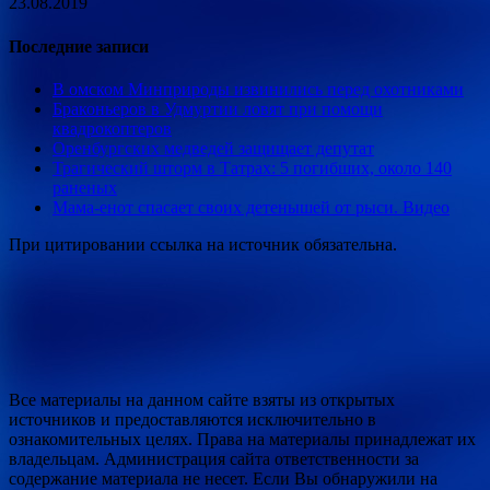
23.08.2019
Последние записи
В омском Минприроды извинились перед охотниками
Браконьеров в Удмуртии ловят при помощи
квадрокоптеров
Оренбургских медведей защищает депутат
Трагический шторм в Татрах: 5 погибших, около 140
раненых
Мама-енот спасает своих детенышей от рыси. Видео
При цитировании ссылка на источник обязательна.
Все материалы на данном сайте взяты из открытых
источников и предоставляются исключительно в
ознакомительных целях. Права на материалы принадлежат их
владельцам. Администрация сайта ответственности за
содержание материала не несет. Если Вы обнаружили на