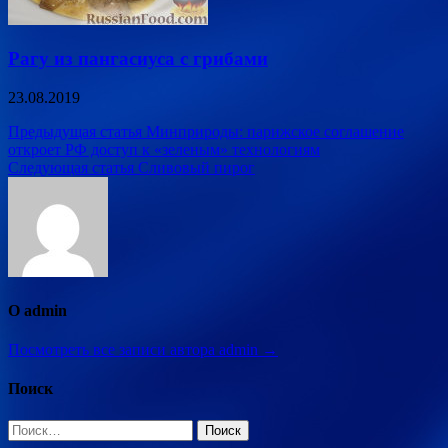
Рагу из пангасиуса с грибами
23.08.2019
Навигация
Предыдущая статья
Минприроды: парижское соглашение
откроет РФ доступ к «зеленым» технологиям
по
Следующая статья
Сливовый пирог
записям
О admin
Посмотреть все записи автора admin →
Поиск
Найти: