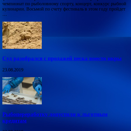
чемпионат по рыболовному спорту, концерт, конкурс рыбной
кулинарии. Восьмой по счету фестиваль в этом году пройдет
…
Суд разобрался с продажей песка вместо икры
23.08.2019
Рыбопереработку допустили к льготным
кредитам