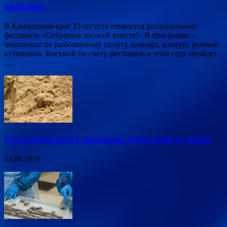
праздник
В Камчатском крае 23 августа откроется региональный
фестиваль «Сохраним лососей вместе!» В программе –
чемпионат по рыболовному спорту, концерт, конкурс рыбной
кулинарии. Восьмой по счету фестиваль в этом году пройдет
…
Суд разобрался с продажей песка вместо икры
23.08.2019