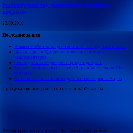
Рыбопереработку допустили к льготным
кредитам
23.08.2019
Последние записи
В омском Минприроды извинились перед охотниками
Браконьеров в Удмуртии ловят при помощи
квадрокоптеров
Оренбургских медведей защищает депутат
Трагический шторм в Татрах: 5 погибших, около 140
раненых
Мама-енот спасает своих детенышей от рыси. Видео
При цитировании ссылка на источник обязательна.
Все материалы на данном сайте взяты из открытых