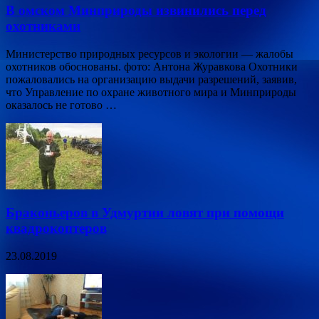
В омском Минприроды извинились перед
охотниками
Министерство природных ресурсов и экологии — жалобы
охотников обоснованы. фото: Антона Журавкова Охотники
пожаловались на организацию выдачи разрешений, заявив,
что Управление по охране животного мира и Минприроды
оказалось не готово …
Браконьеров в Удмуртии ловят при помощи
квадрокоптеров
23.08.2019