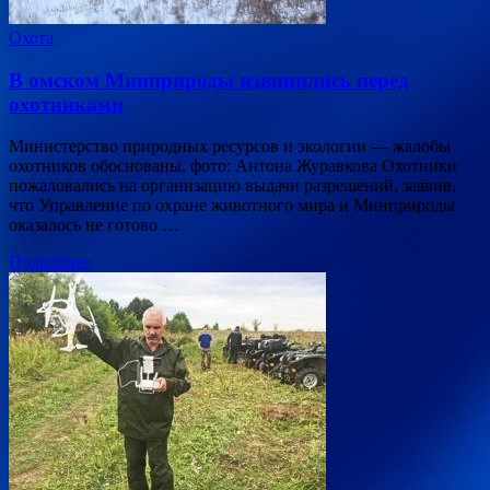
Охота
В омском Минприроды извинились перед
охотниками
Министерство природных ресурсов и экологии — жалобы
охотников обоснованы. фото: Антона Журавкова Охотники
пожаловались на организацию выдачи разрешений, заявив,
что Управление по охране животного мира и Минприроды
оказалось не готово …
Подробнее