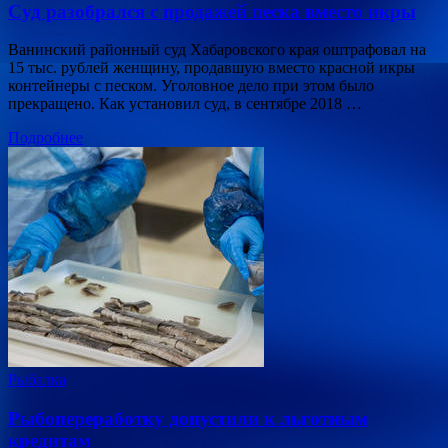
Суд разобрался с продажей песка вместо икры
Ванинский районный суд Хабаровского края оштрафовал на
15 тыс. рублей женщину, продавшую вместо красной икры
контейнеры с песком. Уголовное дело при этом было
прекращено. Как установил суд, в сентябре 2018 …
Подробнее
Рыбалка
Рыбопереработку допустили к льготным
кредитам