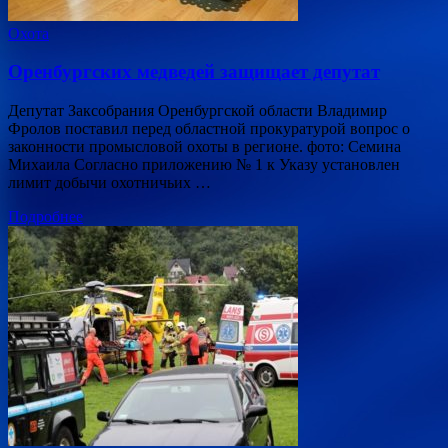
Охота
Оренбургских медведей защищает депутат
Депутат Заксобрания Оренбургской области Владимир
Фролов поставил перед областной прокуратурой вопрос о
законности промысловой охоты в регионе. фото: Семина
Михаила Согласно приложению № 1 к Указу установлен
лимит добычи охотничьих …
Подробнее