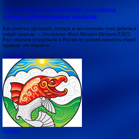
Путин призвал при развитии угледобычи
уделять особое внимание экологии
Как отметил президент, гнаться за миллионами тонн добычи в
ущерб природе — это опасно. Фото Михаил Метцель/ТАСС
Рост объемов угледобычи в России не должен наносить ущерб
природе, это опасно и …
Подробнее
Рыбалка