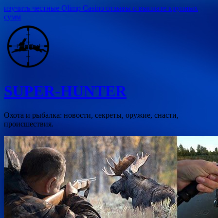
Перейти
изучить честные Olimp Casino отзывы о выплате крупных
к
сумм
содержимому
SUPER-HUNTER
Охота и рыбалка: новости, секреты, оружие, снасти,
происшествия.