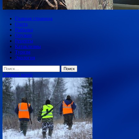
Главная страница
Охота
Рыбалка
Оружие
Рецепты
Катаклизмы
Туризм
Экология
Найти:
Главное меню