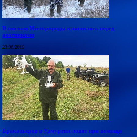
В омском Минприроды извинились перед
охотниками
23.08.2019
Браконьеров в Удмуртии ловят при помощи