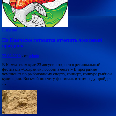
Рыбалка
На Камчатке готовятся отметить лососевый
праздник
23.08.2019
-
от
admin
В Камчатском крае 23 августа откроется региональный
фестиваль «Сохраним лососей вместе!» В программе –
чемпионат по рыболовному спорту, концерт, конкурс рыбной
кулинарии. Восьмой по счету фестиваль в этом году пройдет
…