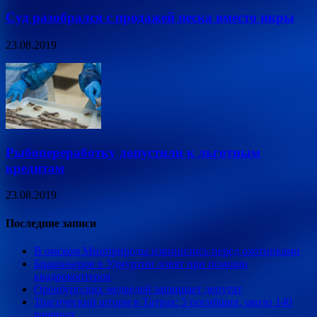
Суд разобрался с продажей песка вместо икры
23.08.2019
Рыбопереработку допустили к льготным
кредитам
23.08.2019
Последние записи
В омском Минприроды извинились перед охотниками
Браконьеров в Удмуртии ловят при помощи
квадрокоптеров
Оренбургских медведей защищает депутат
Трагический шторм в Татрах: 5 погибших, около 140
раненых