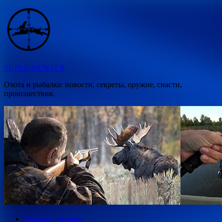
Перейти
к
содержимому
SUPER-HUNTER
Охота и рыбалка: новости, секреты, оружие, снасти,
происшествия.
Главная страница