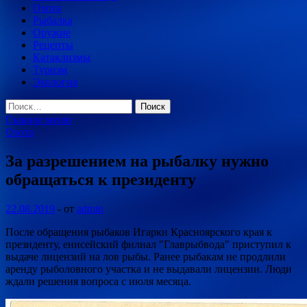
Охота
Рыбалка
Оружие
Рецепты
Катаклизмы
Туризм
Экология
Найти:
Главное меню
Охота
За разрешением на рыбалку нужно
обращаться к президенту
22.08.2019
-
от
admin
После обращения рыбаков Игарки Красноярского края к
президенту, енисейский филиал "Главрыбвода" приступил к
выдаче лицензий на лов рыбы. Ранее рыбакам не продлили
аренду рыболовного участка и не выдавали лицензии. Люди
ждали решения вопроса с июля месяца.