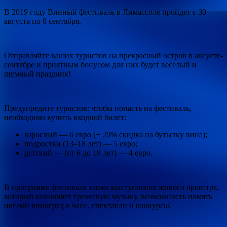
В 2019 году Винный фестиваль в Лимассоле пройдет с 30
августа по 8 сентября.
Отправляйте ваших туристов на прекрасный остров в августе-
сентябре и приятным бонусом для них будет веселый и
шумный праздник!
Предупредите туристов: чтобы попасть на фестиваль,
необходимо купить входной билет:
взрослый — 6 евро (+ 20% скидка на бутылку вина);
подростки (13–18 лет) — 5 евро;
детский — (от 6 до 18 лет) — 4 евро.
В программе фестиваля также выступления живого оркестра,
который исполняет греческую музыку, возможность помять
ногами виноград в чане, спектакли и конкурсы.