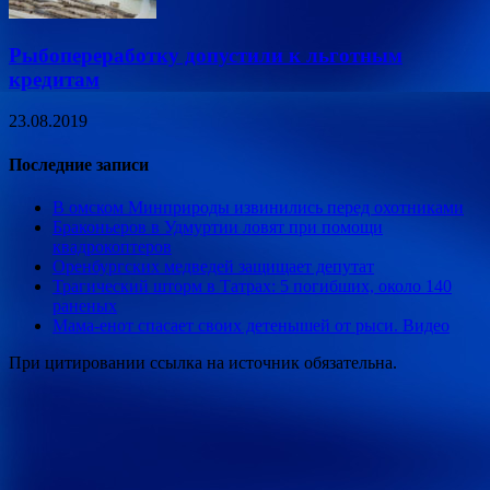
Рыбопереработку допустили к льготным
кредитам
23.08.2019
Последние записи
В омском Минприроды извинились перед охотниками
Браконьеров в Удмуртии ловят при помощи
квадрокоптеров
Оренбургских медведей защищает депутат
Трагический шторм в Татрах: 5 погибших, около 140
раненых
Мама-енот спасает своих детенышей от рыси. Видео
При цитировании ссылка на источник обязательна.