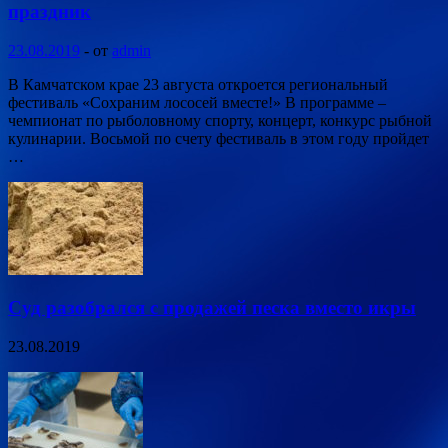
праздник
23.08.2019
-
от
admin
В Камчатском крае 23 августа откроется региональный
фестиваль «Сохраним лососей вместе!» В программе –
чемпионат по рыболовному спорту, концерт, конкурс рыбной
кулинарии. Восьмой по счету фестиваль в этом году пройдет
…
Суд разобрался с продажей песка вместо икры
23.08.2019