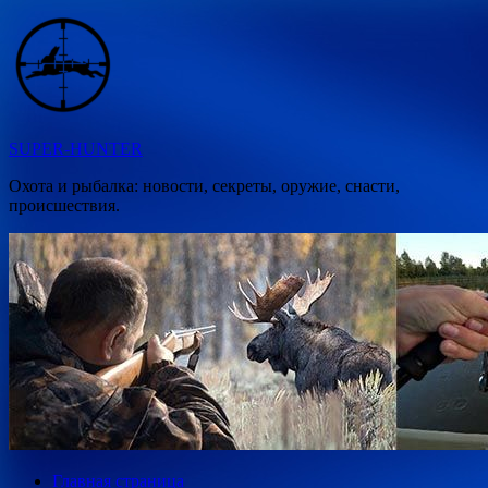
Перейти
к
содержимому
SUPER-HUNTER
Охота и рыбалка: новости, секреты, оружие, снасти,
происшествия.
Главная страница