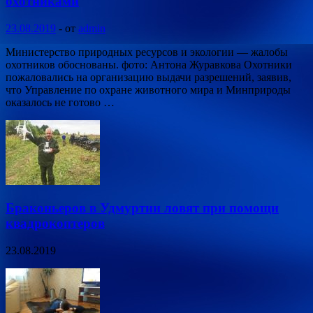
охотниками
23.08.2019
-
от
admin
Министерство природных ресурсов и экологии — жалобы
охотников обоснованы. фото: Антона Журавкова Охотники
пожаловались на организацию выдачи разрешений, заявив,
что Управление по охране животного мира и Минприроды
оказалось не готово …
Браконьеров в Удмуртии ловят при помощи
квадрокоптеров
23.08.2019