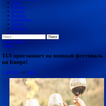
Охота
Рыбалка
Оружие
Рецепты
Катаклизмы
Туризм
Экология
Найти:
Главное меню
Туризм
TUI приглашает на винный фестиваль
на Кипре!
21.08.2019
-
от
admin