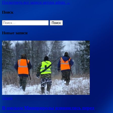
Посмотреть все записи автора admin →
Поиск
Найти:
Новые записи
Охота
В омском Минприроды извинились перед