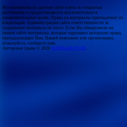
Все материалы на данном сайте взяты из открытых
источников и предоставляются исключительно в
ознакомительных целях. Права на материалы принадлежат их
владельцам. Администрация сайта ответственности за
содержание материала не несет. Если Вы обнаружили на
нашем сайте материалы, которые нарушают авторские права,
принадлежащие Вам, Вашей компании или организации,
пожалуйста, сообщите нам.
Авторские права © 2026
SUPER-HUNTER
.