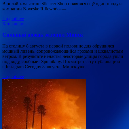
В онлайн-магазине Silencer Shop появился ещё один продукт
компании Noveske Rifleworks —
Подробнее
Катаклизмы
Сильный дождь затопил Минск
На столицу 8 августа в первой половине дня обрушился
мощный ливень, сопровождающийся грозами и шквалистым
ветром. В результате ненастья некоторые улицы города ушли
под воду, сообщает Sputnik.by. Посмотреть эту публикацию
в Instagram Сегодня 8 августа, Минск ушел …
Подробнее