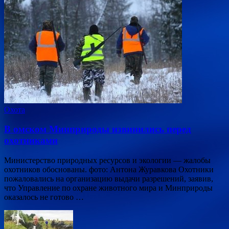
Охота
В омском Минприроды извинились перед
охотниками
Министерство природных ресурсов и экологии — жалобы
охотников обоснованы. фото: Антона Журавкова Охотники
пожаловались на организацию выдачи разрешений, заявив,
что Управление по охране животного мира и Минприроды
оказалось не готово …