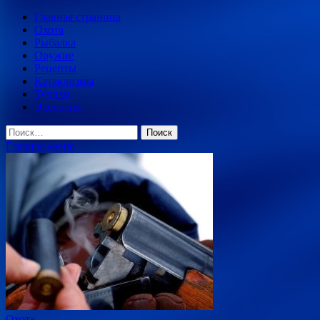
Главная страница
Охота
Рыбалка
Оружие
Рецепты
Катаклизмы
Туризм
Экология
Найти:
Главное меню
Охота