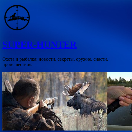
Перейти
к
содержимому
SUPER-HUNTER
Охота и рыбалка: новости, секреты, оружие, снасти,
происшествия.