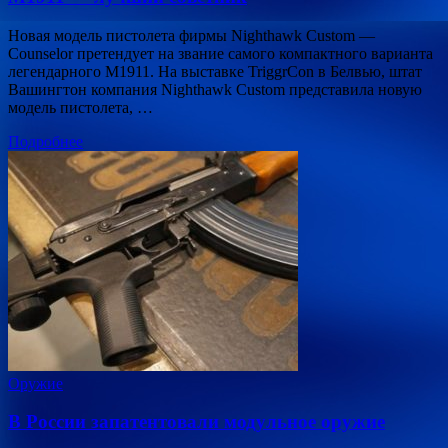
Новая модель пистолета фирмы Nighthawk Custom —
Counselor претендует на звание самого компактного варианта
легендарного М1911. На выставке TriggrCon в Белвью, штат
Вашингтон компания Nighthawk Custom представила новую
модель пистолета, …
Подробнее
Оружие
В России запатентовали модульное оружие