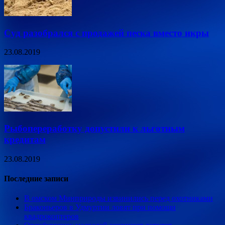
Суд разобрался с продажей песка вместо икры
23.08.2019
Рыбопереработку допустили к льготным
кредитам
23.08.2019
Последние записи
В омском Минприроды извинились перед охотниками
Браконьеров в Удмуртии ловят при помощи
квадрокоптеров