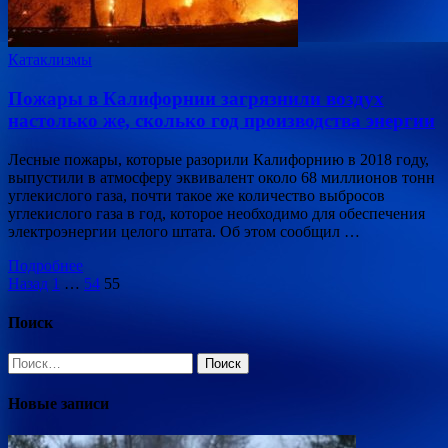
Катаклизмы
Пожары в Калифорнии загрязнили воздух
настолько же, сколько год производства энергии
Лесные пожары, которые разорили Калифорнию в 2018 году,
выпустили в атмосферу эквивалент около 68 миллионов тонн
углекислого газа, почти такое же количество выбросов
углекислого газа в год, которое необходимо для обеспечения
электроэнергии целого штата. Об этом сообщил …
Подробнее
Пагинация
Назад
1
…
54
55
записей
Поиск
Найти:
Новые записи