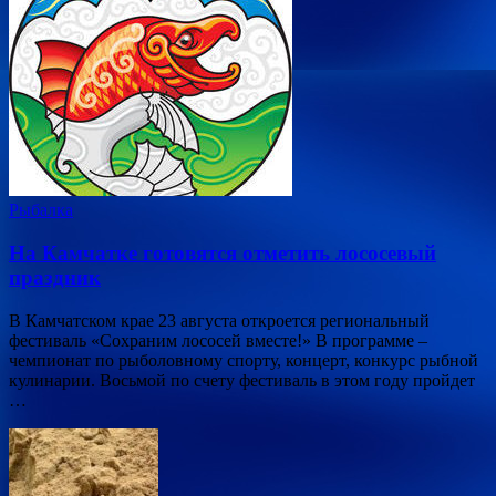
Рыбалка
На Камчатке готовятся отметить лососевый
праздник
В Камчатском крае 23 августа откроется региональный
фестиваль «Сохраним лососей вместе!» В программе –
чемпионат по рыболовному спорту, концерт, конкурс рыбной
кулинарии. Восьмой по счету фестиваль в этом году пройдет
…