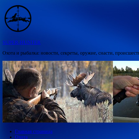
Перейти
к
содержимому
SUPER-HUNTER
Охота и рыбалка: новости, секреты, оружие, снасти, происшест
Главная страница
Охота