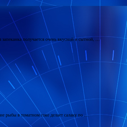
 запеканка получается очень вкусной и сытной, …
ие рыбы в томатном соке делает салаку по …