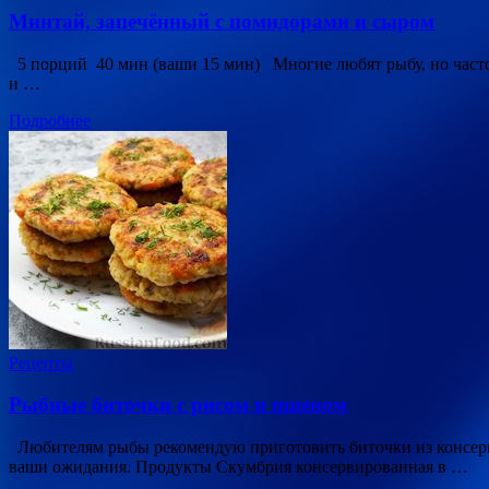
Минтай, запечённый с помидорами и сыром
5 порций 40 мин (ваши 15 мин) Многие любят рыбу, но часто 
и …
Подробнее
Рецепты
Рыбные биточки с рисом и пшеном
Любителям рыбы рекомендую приготовить биточки из консерви
ваши ожидания. Продукты Скумбрия консервированная в …