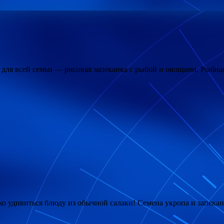
ля всей семьи — рисовая запеканка с рыбой и овощами. Рыбная
о удивиться блюду из обычной салаки! Семена укропа и запекан