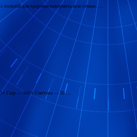
с пользой для здоровья накормить всю семью. …
00 г Сыр — 100 г Сметана — 50 …