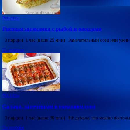
Рецепты
Рисовая запеканка с рыбой и овощами
3 порции 1 час (ваши 25 мин) Замечательный обед или ужин д
Подробнее
Рецепты
Салака, запеченная в томатном соке
3 порции 1 час (ваши 30 мин) Не думала, что можно настольк
Подробнее