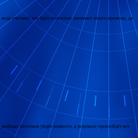
ведь считают, что приготовление занимает много времени, да
бных биточков уйдёт немного, а результат превзойдёт все