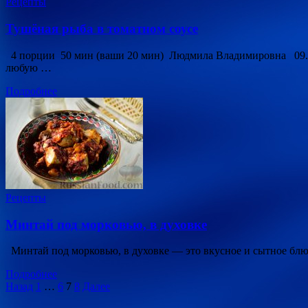
Рецепты
Тушёная рыба в томатном соусе
4 порции 50 мин (ваши 20 мин) Людмила Владимировна 09.06.
любую …
Подробнее
Рецепты
Минтай под морковью, в духовке
Минтай под морковью, в духовке — это вкусное и сытное блюдо
Подробнее
Пагинация
Назад
1
…
6
7
8
Далее
записей