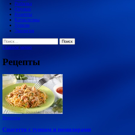
Рыбалка
Оружие
Рецепты
Катаклизмы
Туризм
Экология
Найти:
Главное меню
Рецепты
Рецепты
Спагетти с тунцом и помидорами