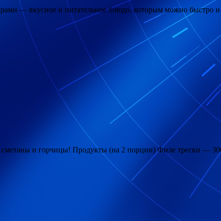
ами — вкусное и питательное блюдо, которым можно быстро и 
, сметаны и горчицы! Продукты (на 2 порции) Филе трески — 3