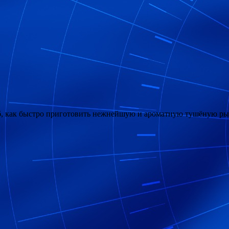
 как быстро приготовить нежнейшую и ароматную тушёную рыбу