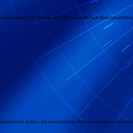
отказывают себе в удовольствии полакомиться этим продуктом, 
рованной рыбы с рисом и пшеном. Времени на приготовление ры