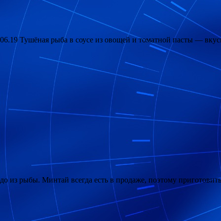
19 Тушёная рыба в соусе из овощей и томатной пасты — вкусн
 из рыбы. Минтай всегда есть в продаже, поэтому приготовить е