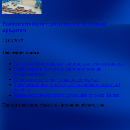
Рыбопереработку допустили к льготным
кредитам
23.08.2019
Последние записи
В омском Минприроды извинились перед охотниками
Браконьеров в Удмуртии ловят при помощи
квадрокоптеров
Оренбургских медведей защищает депутат
Трагический шторм в Татрах: 5 погибших, около 140
раненых
Мама-енот спасает своих детенышей от рыси. Видео
При цитировании ссылка на источник обязательна.