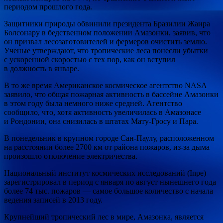
периодом прошлого года.
Защитники природы обвинили президента Бразилии Жаира
Болсонару в бедственном положении Амазонки, заявив, что
он призвал лесозаготовителей и фермеров очистить землю.
Ученые утверждают, что тропические леса понесли убытки
с ускоренной скоростью с тех пор, как он вступил
в должность в январе.
В то же время Американское космическое агентство NASA
заявило, что общая пожарная активность в бассейне Амазонки
в этом году была немного ниже средней. Агентство
сообщило, что, хотя активность увеличилась в Амазонасе
и Рондонии, она снизилась в штатах Мату-Гросу и Пара.
В понедельник в крупном городе Сан-Паулу, расположенном
на расстоянии более 2700 км от района пожаров, из-за дыма
произошло отключение электричества.
Национальный институт космических исследований (Inpe)
зарегистрировал в период с января по август нынешнего года
более 74 тыс. пожаров — самое большое количество с начала
ведения записей в 2013 году.
Крупнейший тропический лес в мире, Амазонка, является