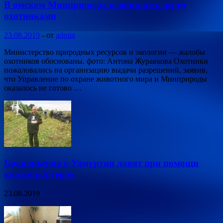
В омском Минприроды извинились перед
охотниками
23.08.2019
-
от
admin
Министерство природных ресурсов и экологии — жалобы
охотников обоснованы. фото: Антона Журавкова Охотники
пожаловались на организацию выдачи разрешений, заявив,
что Управление по охране животного мира и Минприроды
оказалось не готово …
Браконьеров в Удмуртии ловят при помощи
квадрокоптеров
23.08.2019