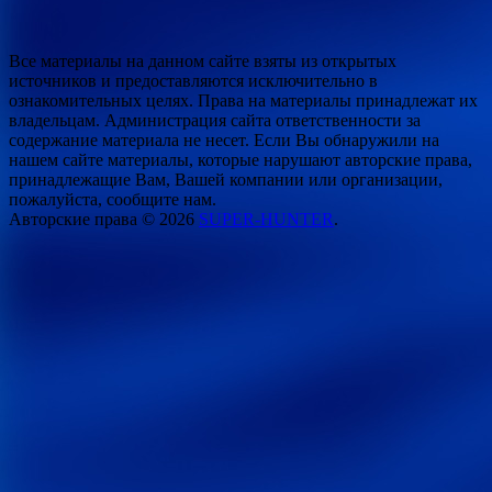
Все материалы на данном сайте взяты из открытых
источников и предоставляются исключительно в
ознакомительных целях. Права на материалы принадлежат их
владельцам. Администрация сайта ответственности за
содержание материала не несет. Если Вы обнаружили на
нашем сайте материалы, которые нарушают авторские права,
принадлежащие Вам, Вашей компании или организации,
пожалуйста, сообщите нам.
Авторские права © 2026
SUPER-HUNTER
.