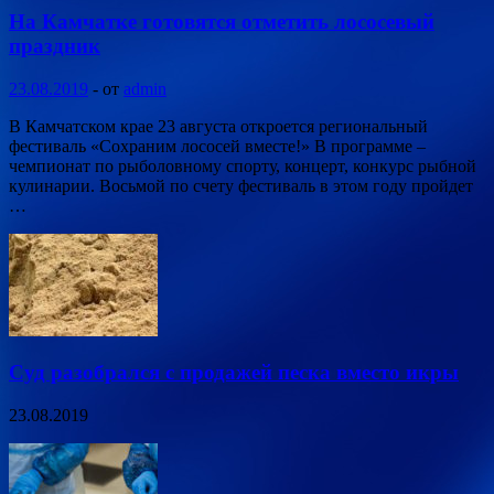
На Камчатке готовятся отметить лососевый
праздник
23.08.2019
-
от
admin
В Камчатском крае 23 августа откроется региональный
фестиваль «Сохраним лососей вместе!» В программе –
чемпионат по рыболовному спорту, концерт, конкурс рыбной
кулинарии. Восьмой по счету фестиваль в этом году пройдет
…
Суд разобрался с продажей песка вместо икры
23.08.2019