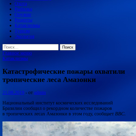
Охота
Рыбалка
Оружие
Рецепты
Катаклизмы
Туризм
Экология
Найти:
Главное меню
Катаклизмы
Катастрофические пожары охватили
тропические леса Амазонки
21.08.2019
-
от
admin
Национальный институт космических исследований
Бразилии сообщил о рекордном количестве пожаров
в тропических лесах Амазонки в этом году, сообщает
BBC.