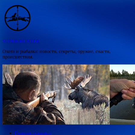
Перейти
к
содержимому
SUPER-HUNTER
Охота и рыбалка: новости, секреты, оружие, снасти,
происшествия.
Главная страница