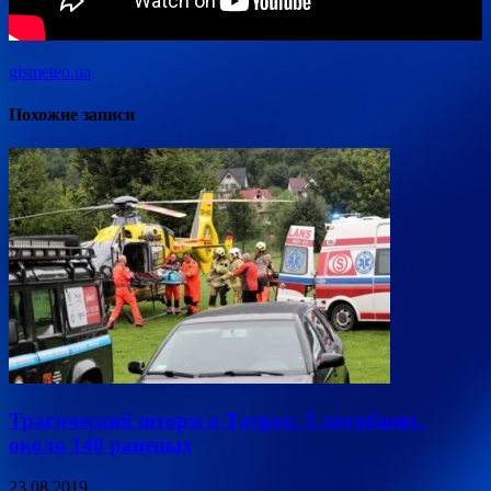
gismeteo.ua
Похожие записи
Трагический шторм в Татрах: 5 погибших,
около 140 раненых
23.08.2019