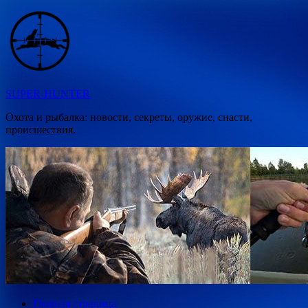
Перейти
к
содержимому
SUPER-HUNTER
Охота и рыбалка: новости, секреты, оружие, снасти,
происшествия.
Главная страница