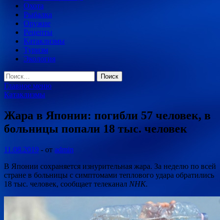
Охота
Рыбалка
Оружие
Рецепты
Катаклизмы
Туризм
Экология
Найти:
Главное меню
Катаклизмы
Жара в Японии: погибли 57 человек, в
больницы попали 18 тыс. человек
11.08.2019
-
от
admin
В Японии сохраняется изнурительная жара. За неделю по всей
стране в больницы с симптомами теплового удара обратились
18 тыс. человек, сообщает телеканал
NHK.