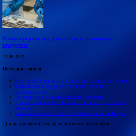
Рыбопереработку допустили к льготным
кредитам
23.08.2019
Последние записи
В омском Минприроды извинились перед охотниками
Браконьеров в Удмуртии ловят при помощи
квадрокоптеров
Оренбургских медведей защищает депутат
Трагический шторм в Татрах: 5 погибших, около 140
раненых
Мама-енот спасает своих детенышей от рыси. Видео
При цитировании ссылка на источник обязательна.