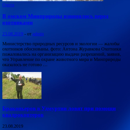
Охота
В омском Минприроды извинились перед
охотниками
23.08.2019
-
от
admin
Министерство природных ресурсов и экологии — жалобы
охотников обоснованы. фото: Антона Журавкова Охотники
пожаловались на организацию выдачи разрешений, заявив,
что Управление по охране животного мира и Минприроды
оказалось не готово …
Браконьеров в Удмуртии ловят при помощи
квадрокоптеров
23.08.2019