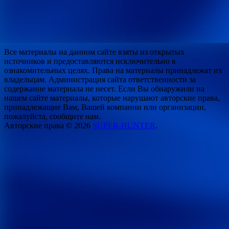
Все материалы на данном сайте взяты из открытых
источников и предоставляются исключительно в
ознакомительных целях. Права на материалы принадлежат их
владельцам. Администрация сайта ответственности за
содержание материала не несет. Если Вы обнаружили на
нашем сайте материалы, которые нарушают авторские права,
принадлежащие Вам, Вашей компании или организации,
пожалуйста, сообщите нам.
Авторские права © 2026
SUPER-HUNTER
.