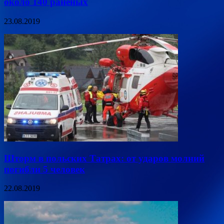
около 140 раненых
23.08.2019
Шторм в польских Татрах: от ударов молний
погибли 5 человек
22.08.2019